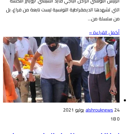
الرئيس التونسي الراخل الباجي قايد السبسي /رويترز النكسة
التي تشهدها الديمقراطية التونسية ليست نابعة من فراغ، بل
من سلسلة من…
أكمل القراءة »
24 يوليو 2021
alshrouknews
18
0