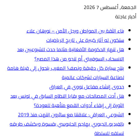
الجمعة, أغسطس 7 2026
أخبار عاجلة
بناء الثقة بين المواطن ورجل الأمن – نورهان علاء
ستكون له آثار كبيرة على تاريخ الرياضيات
هل تنهار الحكومة الأفغانية مثلما حدث للشيوعيين بعد
الانسحاب السوفييتي أم تنجو من هذا المصير؟
ينتج سيارة كل دقيقة ونصف! المغرب يتحول إلى قبلة هامة
لصناعة السيارات لشركات عالمية
جدوى إنشاء مفاعل نووي في العراق
هل أدت المصالحات مع بقايا النظام السابق في تونس بعد
الثورة إلى إبقاء أدوات القمع متأهبة للعودة؟
الشيوعي العراقي: علاقتنا مع سائرون انتهت منذ 2019
بالفيديو..الجبوري يهاجم الحلبوسي بقسوة ويكشف طريقه
تسلقه للسلطة