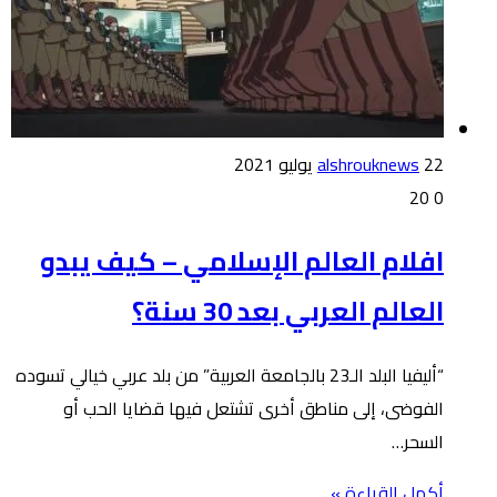
22 يوليو 2021
alshrouknews
20
0
افلام العالم الإسلامي – كيف يبدو
العالم العربي بعد 30 سنة؟
“أليفيا البلد الـ23 بالجامعة العربية” من بلد عربي خيالي تسوده
الفوضى، إلى مناطق أخرى تشتعل فيها قضايا الحب أو
السحر…
أكمل القراءة »