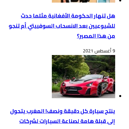
هل تنهار الحكومة الأفغانية مثلما حدث
للشيوعيين بعد الانسحاب السوفييتي أم تنجو
من هذا المصير؟
9 أغسطس 2021
ينتج سيارة كل دقيقة ونصف! المغرب يتحول
إلى قبلة هامة لصناعة السيارات لشركات