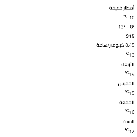
أمطار خفيفة
℃
10
13º - 8º
91%
0.45 كيلومتر/ساعة
℃
13
الأربعاء
℃
14
الخميس
℃
15
الجمعة
℃
16
السبت
℃
12