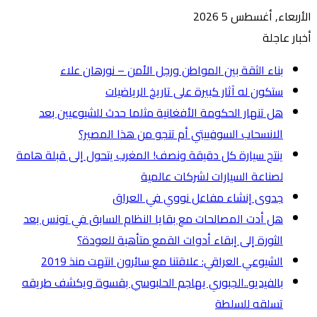
الأربعاء, أغسطس 5 2026
أخبار عاجلة
بناء الثقة بين المواطن ورجل الأمن – نورهان علاء
ستكون له آثار كبيرة على تاريخ الرياضيات
هل تنهار الحكومة الأفغانية مثلما حدث للشيوعيين بعد
الانسحاب السوفييتي أم تنجو من هذا المصير؟
ينتج سيارة كل دقيقة ونصف! المغرب يتحول إلى قبلة هامة
لصناعة السيارات لشركات عالمية
جدوى إنشاء مفاعل نووي في العراق
هل أدت المصالحات مع بقايا النظام السابق في تونس بعد
الثورة إلى إبقاء أدوات القمع متأهبة للعودة؟
الشيوعي العراقي: علاقتنا مع سائرون انتهت منذ 2019
بالفيديو..الجبوري يهاجم الحلبوسي بقسوة ويكشف طريقه
تسلقه للسلطة