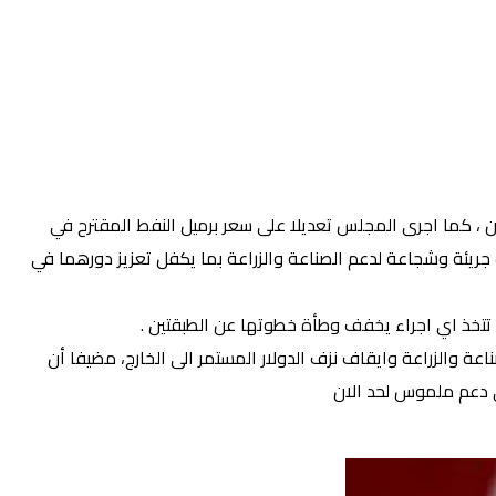
لنواب تخفيضا على الانفاق غير المسوغ المدرج في موازنة عام ٢٠٢١ التي لم تقر لغاية الان ، كما اجرى المجلس تعديلا على سعر برميل النفط المقترح في
ات واصدار قرارات جريئة وشجاعة لدعم الصناعة والزراعة بما يكفل تعزيز دورهما في
م تتخذ اي اجراء يخفف وطأة خطوتها عن الطبقتين .
ة والزراعة وايقاف نزف الدولار المستمر الى الخارج، مضيفا أن
ي دعم ملموس لحد الان