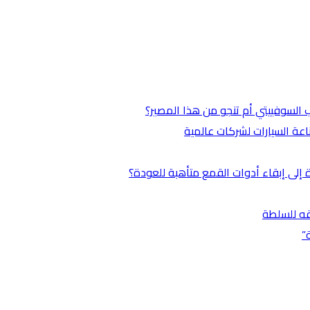
ب السوفييتي أم تنجو من هذا المصير؟
عة السيارات لشركات عالمية
 إلى إبقاء أدوات القمع متأهبة للعودة؟
قه للسلطة
”