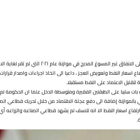
افصح النائب محمد شياع السوداني عن اجراء مجلس ا
ولارا من اجل الاستفادة من ارتفاع اسعار النفط وتعويض العجز ، داعيا الى اتخاذ اجراء
لتقليل الاعتماد على النفط مستقبلا.
ه بات سلبيا على الطبقتين الفقيرة ومتوسطة الدخل علما ان الحكومة ل
بالموازنة إضافة الى دفع عجلة الاقتصاد من خلال تحريك قطاعي الصناع
رتفاع اسعار النفط الا انه للاسف لم يشهد قطاعي الصناعه والزراعه أ