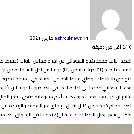
Send
an
email
11 مارس 2021
alshrouknews
0
24
أقل من دقيقة
Odnoklassniki
Facebook
Pinterest
LinkedIn
Twitter
Pocket
الموازنة ليصبح (٥٢) دولا بدلا من (٤٢) د
النهوض بالاقتصاد الوطني وايضا الحد من الفساد في المنافذ الحدودية 
ودعا السوداني مجددا الى اعادة النظر في سعر صرف الدولار لان تأثير
وتابع ان قرار تغيير سعر الصرف كانت أهم مسوغاته خفض العجز المالي 
العجز قد تم خفضه من خلال تقليل الإنفاق غير السموغ والإفادة من ا
يذكر ان سعر برميل النفط تجاوز عتبة ال(٧٠) دولارا في الاسواق العالمية.