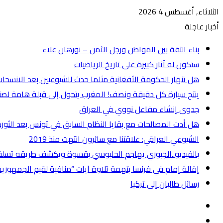
الثلاثاء, أغسطس 4 2026
أخبار عاجلة
بناء الثقة بين المواطن ورجل الأمن – نورهان علاء
ستكون له آثار كبيرة على تاريخ الرياضيات
هل تنهار الحكومة الأفغانية مثلما حدث للشيوعيين بعد الانسحا
ينتج سيارة كل دقيقة ونصف! المغرب يتحول إلى قبلة هامة لصنا
جدوى إنشاء مفاعل نووي في العراق
هل أدت المصالحات مع بقايا النظام السابق في تونس بعد الثورة
الشيوعي العراقي: علاقتنا مع سائرون انتهت منذ 2019
بالفيديو..الجبوري يهاجم الحلبوسي بقسوة ويكشف طريقه تسل
إقالة إمام في فرنسا بتهمة تلاوة آيات “منافية لقيم الجمهورية
رسائل طالبان إلى تركيا
عمود
جانبي
مقال