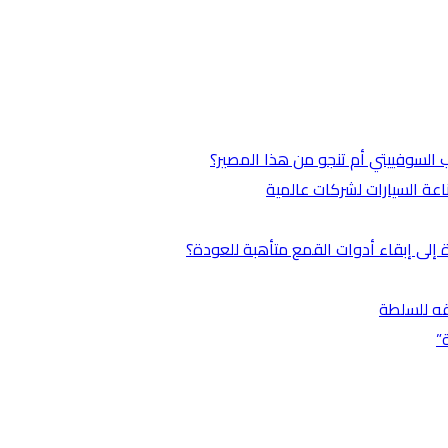
ب السوفييتي أم تنجو من هذا المصير؟
عة السيارات لشركات عالمية
 إلى إبقاء أدوات القمع متأهبة للعودة؟
قه للسلطة
”