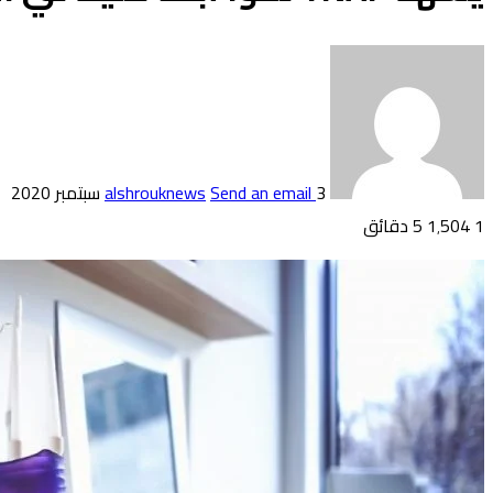
3 سبتمبر 2020
Send an email
alshrouknews
1
1٬504
5 دقائق