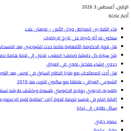
الإثنين, أغسطس 3 2026
أخبار عاجلة
بناء الثقة بين المواطن ورجل الأمن – نورهان علاء
ستكون له آثار كبيرة على تاريخ الرياضيات
هل تنهار الحكومة الأفغانية مثلما حدث للشيوعيين بعد الانسحا
ينتج سيارة كل دقيقة ونصف! المغرب يتحول إلى قبلة هامة لصنا
جدوى إنشاء مفاعل نووي في العراق
هل أدت المصالحات مع بقايا النظام السابق في تونس بعد الثورة
الشيوعي العراقي: علاقتنا مع سائرون انتهت منذ 2019
بالفيديو..الجبوري يهاجم الحلبوسي بقسوة ويكشف طريقه تسل
إقالة إمام في فرنسا بتهمة تلاوة آيات “منافية لقيم الجمهورية
رسائل طالبان إلى تركيا
عمود جانبي
مقال عشوائي